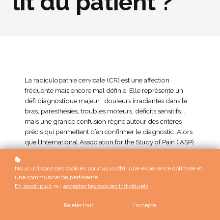
lit du patient ?
La radiculopathie cervicale (CR) est une affection
fréquente mais encore mal définie. Elle représente un
défi diagnostique majeur : douleurs irradiantes dans le
bras, paresthésies, troubles moteurs, déficits sensitifs...
mais une grande confusion règne autour des critères
précis qui permettent d’en confirmer le diagnostic. Alors
que l’International Association for the Study of Pain (IASP)
recommande de baser ce diagnostic sur des signes de
perte de fonction neurologique (et non simplement la
Nous utilisons des cookies pour vous offrir une expérience optimale et
douleur), la réalité clinique montre que ces critères sont
une communication pertinente.
rarement appliqués de manière standardisée.
En savoir plus
ou
accepter les cookies individuels
.
L’examen neurologique au lit du patient, ou Bedside
Rejeter tout
J'accepte
Neurological Examination (BNE), est censé jouer un rôle