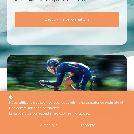
Découvrir nos formations
Nous utilisons des cookies pour vous offrir une expérience optimale et
une communication pertinente.
En savoir plus
ou
accepter les cookies individuels
.
Rejeter tout
J'accepte
68%