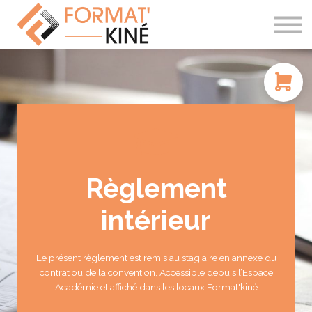
À PROPOS
CONTACT
SE CONNECTER
Règlement
intérieur
Le présent règlement est remis au stagiaire en annexe du
contrat ou de la convention, Accessible depuis l’Espace
Académie et affiché dans les locaux Format'kiné