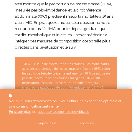
ans) montre que la proportion de masse grasse (BF%),
mesurée par bio-impédance, et la circonférence
abdominale (WC) prédisent mieux la mortalité à 15 ans
que l’IMC. En pratique clinique, cela questionne notre
recours exclusif à l’IMC pour le dépistage du risque
cardio-métabolique et invite les kinés et médecins à
intégrer des mesures de composition corporelle plus
directes dans l’évaluation et le suivi.
+78 % — risque de mortalité toutes causes. Les participants
avec un pourcentage de masse grasse « élevé » (BF% selon
les seuils de l’étude) présentaient environ 78 % de risque en
plus de mortalité toutes causes sur 15 ans (HR ≈ 1,78).
Implication : BF% est un marqueur prédictif majeur —
mesurez-le plutôt que de vous fier uniquement à l’IMC.
Nous utilisons des cookies pour vous offrir une expérience optimale et
une communication pertinente.
+262 % — risque de décès par maladie cardiaque lié au BF%
En savoir plus
ou
accepter les cookies individuels
.
élevé
Un BF% élevé était associé à ~262 % de risque en plus de
mortalité par maladie cardiaque (HR ≈ 3,62).
Rejeter tout
J'accepte
Implication : la surcharge adipeuse (et sa composition) est