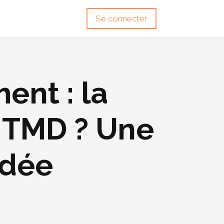
Se connecter
ent : la
s TMD ? Une
idée