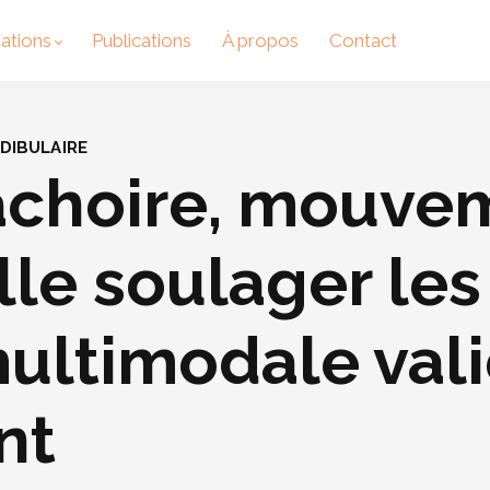
ations
Publications
À propos
Contact
NDIBULAIRE
choire, mouvem
lle soulager le
ultimodale val
nt