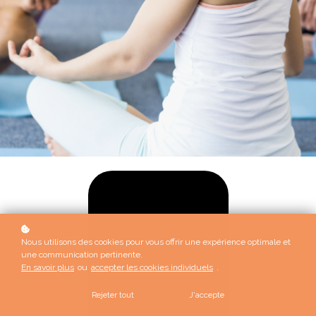
Nous utilisons des cookies pour vous offrir une expérience optimale et
une communication pertinente.
En savoir plus
ou
accepter les cookies individuels
.
Rejeter tout
J'accepte