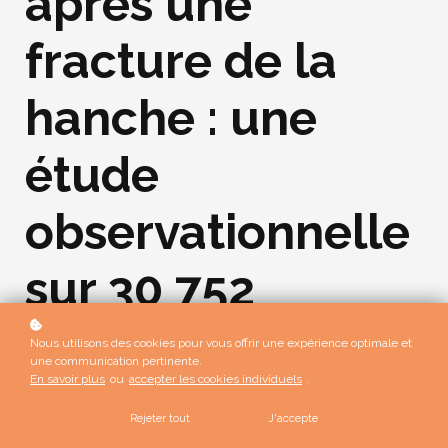
après une
fracture de la
hanche : une
étude
observationnelle
sur 30 752
fractures de la
Nous utilisons des cookies pour vous offrir une expérience optimale et
une communication pertinente.
En savoir plus
ou
accepter les cookies individuels
.
hanche
Rejeter tout
J'accepte