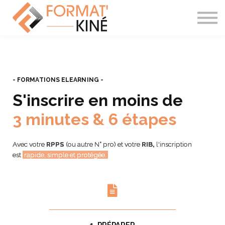
À PROPOS
CONTACT
SE CONNECTER
- FORMATIONS ELEARNING -
S'inscrire en moins de
3 minutes & 6 étapes
Avec votre
RPPS
(ou autre N° pro) et votre
RIB,
l'inscription
est
rapide, simple et protégée.
4.TÉLÉCHARGER VOS ID PROS
5. SIGNER ET GENERER LE
6. RÉGLER L'ACOMPTE
2. PRÉ-REMPLIR
3.FORMULAIRE
1. PRÉPARER